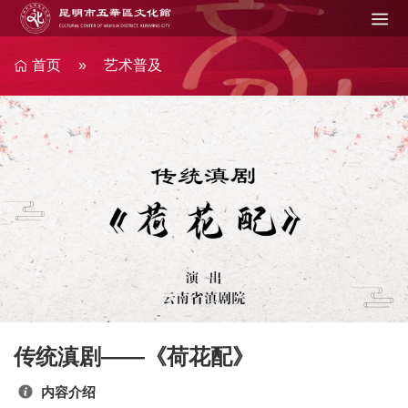
Jump to navigation
在
这
里
首页
»
艺术普及
传统滇剧——《荷花配》
内容介绍