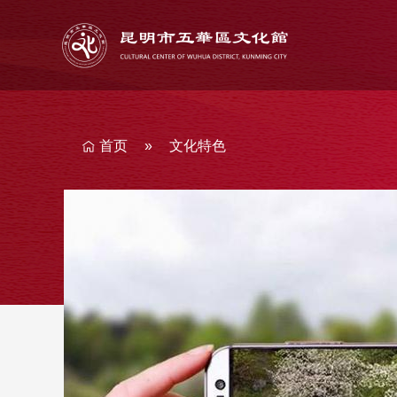
你
在
这
里
首页
»
文化特色