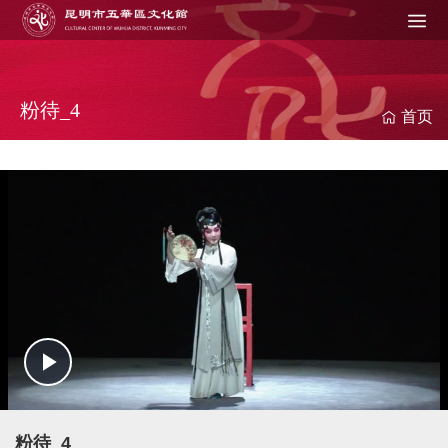
Jump to navigation
在
这
里
粉待_4
首页
P
l
粉待_4