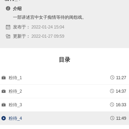
a
介绍
一部讲述宫中女子痴情等待的闺怨戏。
y
发布于：
2022-01-24 15:04
V
更新于：
2022-01-27 09:59
i
d
目录
e
粉待_1
11:27
o
粉待_2
14:37
粉待_3
16:33
粉待_4
11:49