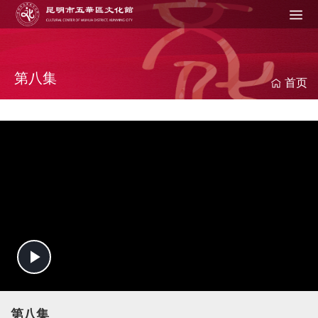
Jump to navigation
在
这
里
第八集
首页
P
l
第八集