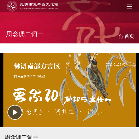
Jump to navigation
在
这
里
思念调二词一
首页
P
l
思念调二词一