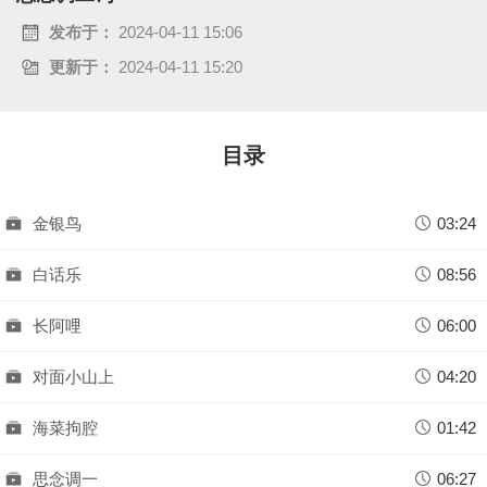
a
发布于：
2024-04-11 15:06
更新于：
2024-04-11 15:20
y
V
目录
i
d
金银鸟
03:24
e
白话乐
08:56
o
长阿哩
06:00
对面小山上
04:20
海菜拘腔
01:42
思念调一
06:27