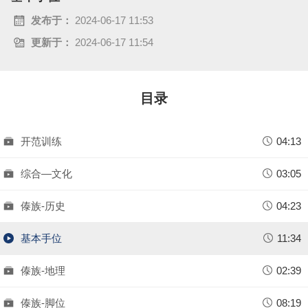
a
发布于：
2024-06-17 11:53
更新于：
2024-06-17 11:54
y
V
目录
i
d
开范训练
04:13
e
综合—文化
03:05
o
傣族-历史
04:23
基本手位
11:34
傣族-地理
02:39
傣族-脚位
08:19