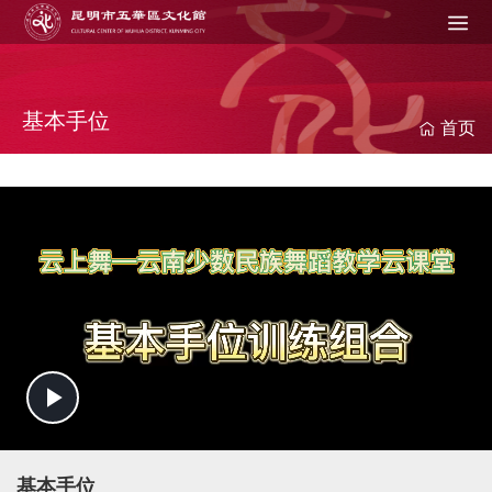
Jump to navigation
在
这
里
基本手位
首页
P
l
基本手位