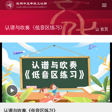
Jump to navigation
在
这
里
认谱与吹奏《低音区练习》
首页
P
l
认谱与吹奏《低音区练习》