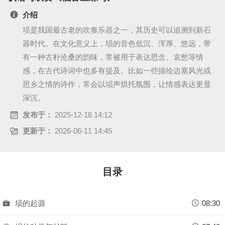
a
介绍
埙是我国最古老的吹奏乐器之一，其历史可以追溯到新石
y
器时代。在文化意义上，埙的音色低沉、浑厚、悠远，带
V
有一种古朴沧桑的韵味，常被用于表达思念、哀愁等情
感，在古代诗词中也多有提及。比如一些描绘边塞风光或
i
思乡之情的诗作，常会以埙声烘托氛围，让情感表达更显
深沉。
d
发布于：
2025-12-18 14:12
e
更新于：
2026-06-11 14:45
o
目录
埙的起源
08:30