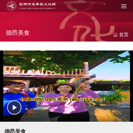
Jump to navigation
在
这
里
德昂美食
首页
P
l
德昂美食