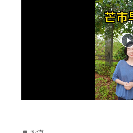
l
y
i
泼水节