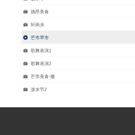
德昂美食
轩岗乡
芒市早市
歌舞表演1
歌舞表演2
芒市美食-撒
泼水节2