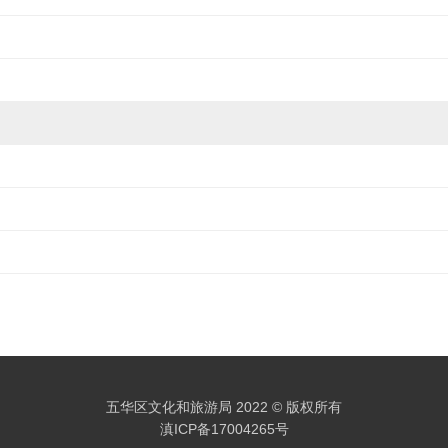
e
o
五华区文化和旅游局 2022 © 版权所有
滇ICP备17004265号