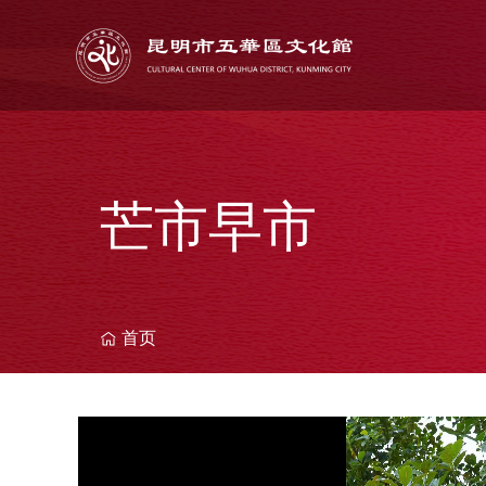
你
在
这
里
芒市早市
首页