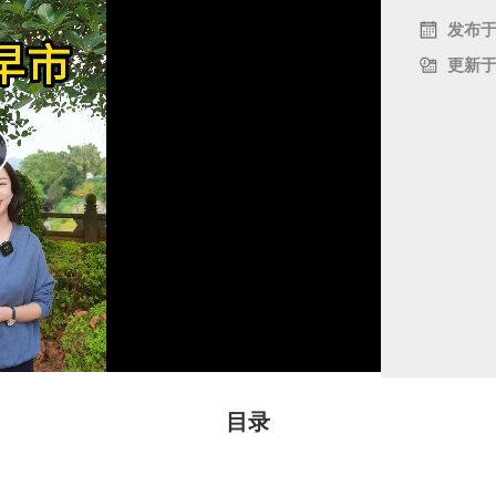
发布
更新
P
a
V
目录
d